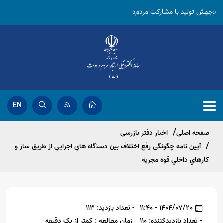
«جهش تولید با مشارکت مردم»
EN
صفحه اصلی
اخبار دفتر بازرسی
ﺁﻳﻴﻦ ﻧﺎﻣﻪ چگونگی ﺭﻓﻊ ﺍﺧﺘﻼﻑ ﺑﻴﻦ ﺩﺳﺘگاﻩ ﻫﺎﻱ ﺍﺟﺮﺍﻳﻲ ﺍﺯ ﻃﺮﻳﻖ ﺳﺎﺯ ﻭ
ﻛﺎﺭﻫﺎﻱ ﺩﺍﺧﻠﻲ ﻗﻮﻩ ﻣﺠﺮﻳﻪ
1404/07/20 - 11:40
- تعداد بازدید: 113
- تعداد بازدیدکننده: 110
زمان مطالعه : کمتر از یک دقیقه