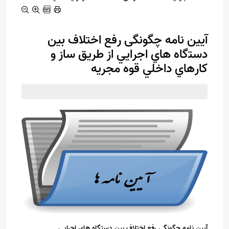
ﺁﻳﻴﻦ ﻧﺎﻣﻪ چگونگی ﺭﻓﻊ ﺍﺧﺘﻼﻑ ﺑﻴﻦ
ﺩﺳﺘگاﻩ ﻫﺎﻱ ﺍﺟﺮﺍﻳﻲ ﺍﺯ ﻃﺮﻳﻖ ﺳﺎﺯ ﻭ
ﻛﺎﺭﻫﺎﻱ ﺩﺍﺧﻠﻲ ﻗﻮﻩ ﻣﺠﺮﻳﻪ
آیین نامه چگونگی رفع اختلاف بین دستگاه های اجرایی