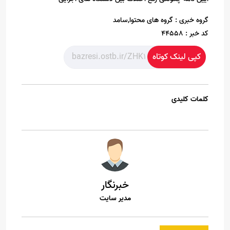
گروه خبری :
گروه های محتوا,سامد
کد خبر :
44558
کپی لینک کوتاه
کلمات کلیدی
خبرنگار
مدیر سایت