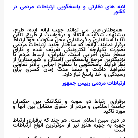
لایه های نظارتی و پاسخگویی ارتباطات مردمی در
کشور
هموطنان عزیز می توانند جهت ارائه ایده، طرح،
پیشنهاد، شکایت، انتقاد و درخواست از طریق تلفن
111
با استانداری و فرمانداری محل سکونت خود ارتباط
برقرار نمایند. ازآنجا که ساختار جدید ارتباطات مردمی
بصورت یکپارچه الکترونیکی تعریف شده و دارای
سطح بندی اجرایی است. بنابراین، ارتباط مردم با
نزدیکترین مرجع پاسخگویی (استان و شهرستان) از
نظر فرآیند پاسخگویی با سطوح اجرایی بالاتر تفاوتی
نخواهد داشت و بعضا مدت زمان کمتری برای
رسیدگی و اخذ پاسخ نیاز دارد.
ارتباطات مردمی رییس جمهور
برقراری ارتباط دو سویه و تنگاتنگ بین حکمران
جامعه اسلامی و مردم از حقوق متقابل بین آنها و
مورد تاکید
در دین مبین اسلام است. هر چند که برقراری ارتباط
چهره به چهره هنوز نیز از موثرترین انواع ارتباطات
است