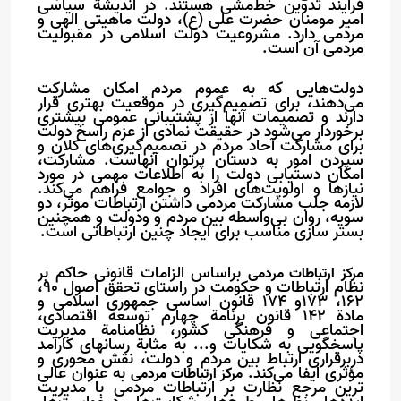
فرایند تدوین خط‌مشی هستند. در اندیشة سیاسی
امیر مومنان حضرت علی (ع)، دولت ماهیتی الهی و
مردمی دارد. مشروعیت دولت اسلامی در مقبولیت
مردمی آن است
.
دولت‌هایی که به عموم مردم امکان مشارکت
می‌دهند، برای تصمیم‌گیری در موقعیت بهتری قرار
دارند و تصمیمات آنها از پشتیبانی عمومی بیشتری
برخوردار می‌شود در حقیقت نمادی از عزم راسخ دولت
برای مشارکت آحاد مردم در تصمیم‌گیری‌های کلان و
سپردن امور به دستان پرتوان آنهاست. مشارکت،
امکان دستیابی دولت را به اطلاعات مهمی در مورد
نیازها و اولویت‌های افراد و جوامع فراهم می‌کند
.
لازمه جلب مشارکت مردمی داشتن ارتباطات موثر، دو
سویه، روان بی‌واسطه بین مردم و ودولت و همچنین
بستر سازی مناسب برای ایجاد چنین ارتباطاتی است
.
براساس الزامات قانونی حاکم بر
مرکز ارتباطات مردمی
نظام ارتباطات و حکومت در راستای تحقق اصول 90،
162، 173و
174
قانون اساسی جمهوری اسلامی و
مادة
142
قانون برنامة چهارم توسعه اقتصادی،
اجتماعی و فرهنگی کشور، نظامنامة مدیریت
پاسخگویی به شکایات و... به مثابة رسانه‏ای کارآمد
دربرقراری ارتباط بین مردم و دولت، نقش محوری و
مؤثری ایفا می‌کند
.
به عنوان عالی
مرکز ارتباطات مردمی
ترین مرجع نظارت بر ارتباطات مردمی با مدیریت