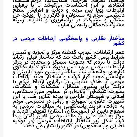
ایده‌ها، نظرها، طرح‌ها، شکایت‌ها، درخواست‌ها،
انتقادها و ابراز احساسات می‌کوشد تا با برقراری
ارتباطات پویا بین مردم و دولت و افزایش سطح
دسترسی مردم به مسئولان و کارگزاران با رویکرد حل
مشکل و مشارکت در برنامه‌ریزی و نظارت، زمینة
مشارکت همگانی را عملی سازد
.
ساختار نظارتی و پاسخگویی ارتباطات مردمی در
کشور
عصر ارتباطات، تجارب گذشته مرکز و تجزیه و تحلیل
شرایط بومی کشور باعث شد که ساختار قبلی ارتباط
دولت با مردم که بصورت متمرکز و محدود در مرکز
ارتباطات مردمی صورت می پذیرفت نتواند پاسخگوی
نیازهای جامعه باشد. ساختار پیشین مورد بازبینی و
مهندسی مجدد قرار گرفت و ساختار جدید ارتباطات
مردمی با هدف تسهیل در برقراری ارتباط مردم با
دولت برای پیگیری مسائل، مشکلات و شکایات،
بصورت شبکه‌ای ولایه‌ای در سطوح
،
ملی،
دستگاهی
و
طراحی و پیاده سازی شد. با این
استانی
شهرستان
تغییرات علاوه بر سهولت و روانی در دسترسی مردم
به دولت، فرآیند پاسخگویی به مطالبات مردمی به
سطوح پایین تر
(
شهرستان، استان) تفویض گردید و
مرکز به ناظر عالی ارتباطات مردمی تغییر نقش پیدا
کرد. شکل زیر ساختار ارتباطات مردمی (در دولایه
نظارتی و پاسخگویی) در کشور را نشان می دهد
.