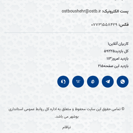
پست الکترونیک:
ostboushehr@ostb.ir
فکس:
0۷۷۳۱۵۵۸۴۲۹
کاربران آنلاین
1
کل بازدید
59225
بازدید امروز
113
بازدید این صفحه
215
© تمامی حقوق این سایت محفوظ و متعلق به اداره کل روابط عمومی استانداری
بوشهر می باشد.
نیافام